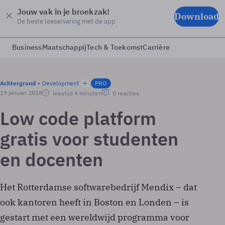
Jouw vak in je broekzak!
Download
De beste leeservaring met de app
Business
Maatschappij
Tech & Toekomst
Carrière
Achtergrond
Development
PRO
19 januari 2018
leestijd 4 minuten
0 reacties
Low code platform
gratis voor studenten
en docenten
Het Rotterdamse softwarebedrijf Mendix – dat
ook kantoren heeft in Boston en Londen – is
gestart met een wereldwijd programma voor