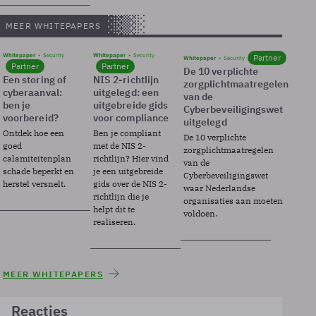
MEER WHITEPAPERS
Whitepaper
Security
Whitepaper
Security
Partner
Whitepaper
Security
Partner
Partner
De 10 verplichte
Een storing of
NIS 2-richtlijn
zorgplichtmaatregelen
cyberaanval:
uitgelegd: een
van de
ben je
uitgebreide gids
Cyberbeveiligingswet
voorbereid?
voor compliance
uitgelegd
Ontdek hoe een
Ben je compliant
De 10 verplichte
goed
met de NIS 2-
zorgplichtmaatregelen
calamiteitenplan
richtlijn? Hier vind
van de
schade beperkt en
je een uitgebreide
Cyberbeveiligingswet
herstel versnelt.
gids over de NIS 2-
waar Nederlandse
richtlijn die je
organisaties aan moeten
helpt dit te
voldoen.
realiseren.
MEER WHITEPAPERS
Reacties