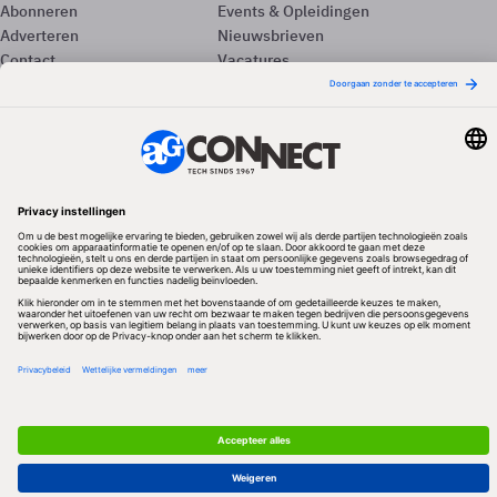
Abonneren
Events & Opleidingen
Adverteren
Nieuwsbrieven
Contact
Vacatures
Colofon
Whitepapers
Onze app
Privacyinstellingen
Volg ons
Redactionele partner
Algemene Voorwaarden & Copyrights
Privacy & Cookies