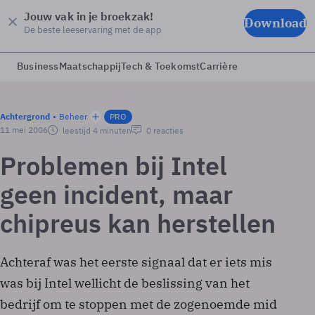
Jouw vak in je broekzak!
Download
De beste leeservaring met de app
Business
Maatschappij
Tech & Toekomst
Carrière
Achtergrond
Beheer
PRO
11 mei 2006
leestijd 4 minuten
0 reacties
Problemen bij Intel
geen incident, maar
chipreus kan herstellen
Achteraf was het eerste signaal dat er iets mis
was bij Intel wellicht de beslissing van het
bedrijf om te stoppen met de zogenoemde mid