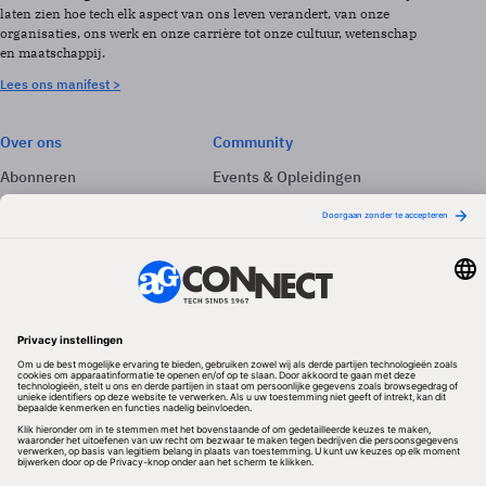
laten zien hoe tech elk aspect van ons leven verandert, van onze
organisaties, ons werk en onze carrière tot onze cultuur, wetenschap
en maatschappij.
Lees ons manifest >
Over ons
Community
Abonneren
Events & Opleidingen
Adverteren
Nieuwsbrieven
Contact
Vacatures
Colofon
Whitepapers
Onze app
Privacyinstellingen
Volg ons
Redactionele partner