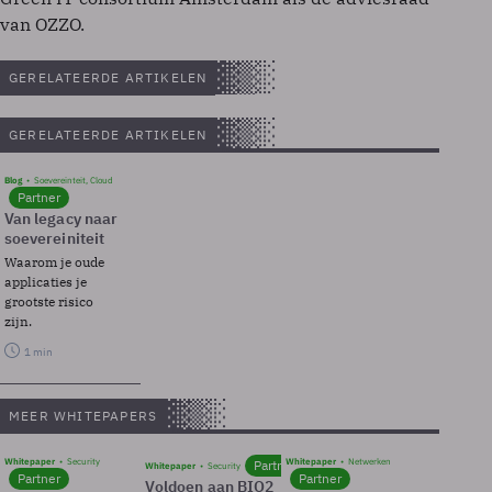
van OZZO.
GERELATEERDE ARTIKELEN
GERELATEERDE ARTIKELEN
Blog
Soevereinteit, Cloud
Partner
Van legacy naar
soevereiniteit
Waarom je oude
applicaties je
grootste risico
zijn.
1 min
MEER WHITEPAPERS
Whitepaper
Security
Whitepaper
Netwerken
Partner
Whitepaper
Security
Partner
Partner
Voldoen aan BIO2