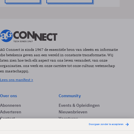
AG Connect is sinds 1967 de essentiële bron van ideeën en informatie
die betekenis geven aan een wereld in constante transformatie. Wij
laten zien hoe tech elk aspect van ons leven verandert, van onze
organisaties, ons werk en onze carrière tot onze cultuur, wetenschap
en maatschappij.
Lees ons manifest >
Over ons
Community
Abonneren
Events & Opleidingen
Adverteren
Nieuwsbrieven
Contact
Vacatures
Colofon
Whitepapers
Onze app