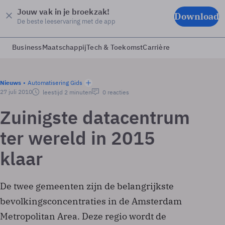
Jouw vak in je broekzak!
Download
De beste leeservaring met de app
Business
Maatschappij
Tech & Toekomst
Carrière
Nieuws
Automatisering Gids
27 juli 2010
leestijd 2 minuten
0 reacties
Zuinigste datacentrum
ter wereld in 2015
klaar
De twee gemeenten zijn de belangrijkste
bevolkingsconcentraties in de Amsterdam
Metropolitan Area. Deze regio wordt de