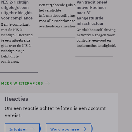
NIS 2-richtlijn
Van traditioneel
Een uitgebreide gids over BIO2,
uitgelegd: een
netwerkbeheer
het verplichte
uitgebreide gids
naar AI
informatiebeveiligingsframework
voor compliance
aangestuurde
voor alle Nederlandse
infrastructuur
Ben je compliant
overheidsorganisaties.
met de NIS 2-
Ontdek hoe self-driving
richtlijn? Hier vind
netwerken zorgen voor
je een uitgebreide
controle, eenvoud en
gids over de NIS 2-
toekomstbestendigheid.
richtlijn die je
helpt dit te
realiseren.
MEER WHITEPAPERS
Reacties
Om een reactie achter te laten is een account
vereist.
Inloggen
Word abonnee