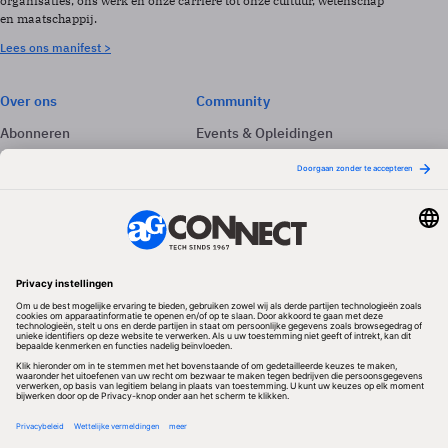
organisaties, ons werk en onze carrière tot onze cultuur, wetenschap
en maatschappij.
Lees ons manifest >
Over ons
Community
Abonneren
Events & Opleidingen
Adverteren
Nieuwsbrieven
Contact
Vacatures
Colofon
Whitepapers
Onze app
Privacyinstellingen
Volg ons
Redactionele partner