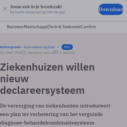
Jouw vak in je broekzak!
Download
De beste leeservaring met de app
Business
Maatschappij
Tech & Toekomst
Carrière
Achtergrond
Automatisering Gids
PRO
10 maart 2006
leestijd 1 minuut
0 reacties
Ziekenhuizen willen
nieuw
declareersysteem
De vereniging van ziekenhuizen introduceert
een plan ter verbetering van het verguisde
diagnose-behandelcombinatiesysteem