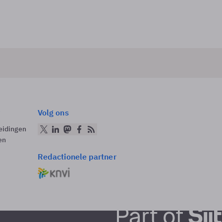
Volg ons
eidingen
en
Redactionele partner