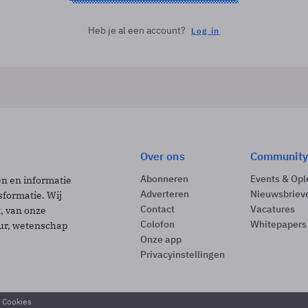
Heb je al een account?
Log in
Over ons
Community
Abonneren
Events & Opl
ën en informatie
Adverteren
Nieuwsbriev
sformatie. Wij
Contact
Vacatures
t, van onze
Colofon
Whitepapers
uur, wetenschap
Onze app
Privacyinstellingen
& Cookies