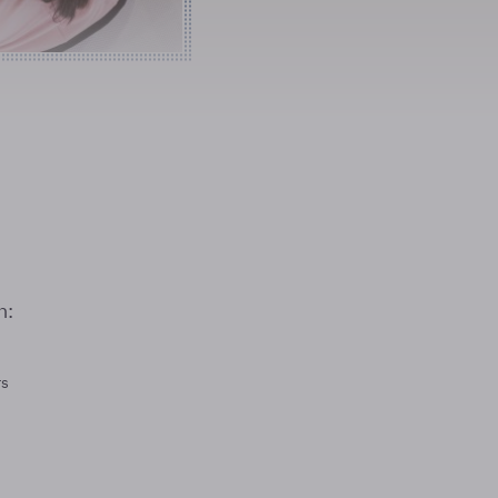
n:
rs