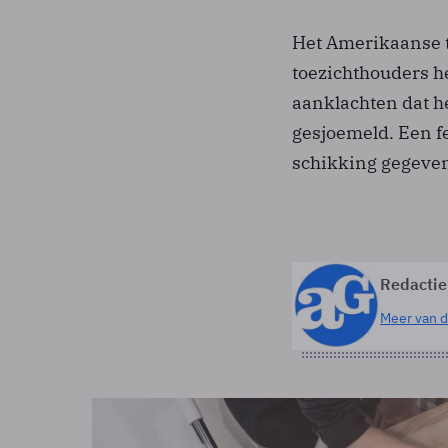
Het Amerikaanse 
toezichthouders h
aanklachten dat h
gesjoemeld. Een fe
schikking gegeve
Redactie
Meer van d