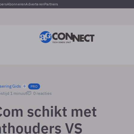
pers
Abonneren
Adverteren
Partners
sering Gids
PRO
stijd 1 minuut
0 reacties
om schikt met
hthouders VS