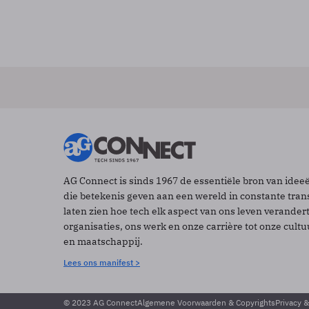
AG Connect is sinds 1967 de essentiële bron van idee
die betekenis geven aan een wereld in constante tran
laten zien hoe tech elk aspect van ons leven verander
organisaties, ons werk en onze carrière tot onze cult
en maatschappij.
Lees ons manifest >
© 2023 AG Connect
Algemene Voorwaarden & Copyrights
Privacy 