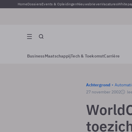
Home
Dossiers
Events & Opleidingen
Nieuwsbrieven
Vacatures
Whitepa
Business
Maatschappij
Tech & Toekomst
Carrière
Achtergrond
Automati
27 november 2002
lee
WorldC
toezic