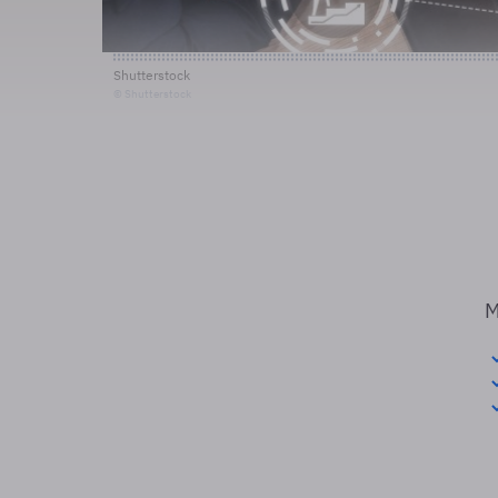
Shutterstock
© Shutterstock
M