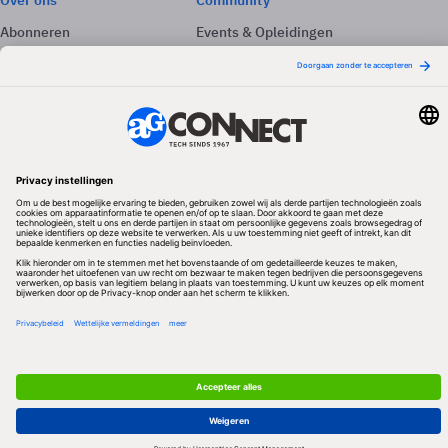
Over ons
Community
Abonneren
Events & Opleidingen
Adverteren
Nieuwsbrieven
Contact
Vacatures
Colofon
Whitepapers
Onze app
Privacyinstellingen
Volg ons
Redactionele partner
Algemene Voorwaarden & Copyrights
Privacy & Cookies