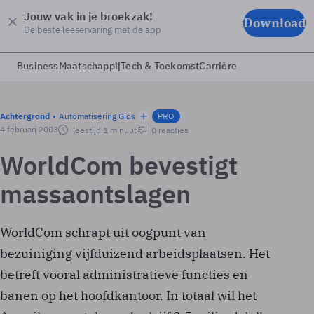
Jouw vak in je broekzak!
Download
De beste leeservaring met de app
Business
Maatschappij
Tech & Toekomst
Carrière
Achtergrond
Automatisering Gids
PRO
4 februari 2003
leestijd 1 minuut
0 reacties
WorldCom bevestigt
massaontslagen
WorldCom schrapt uit oogpunt van
bezuiniging vijfduizend arbeidsplaatsen. Het
betreft vooral administratieve functies en
banen op het hoofdkantoor. In totaal wil het