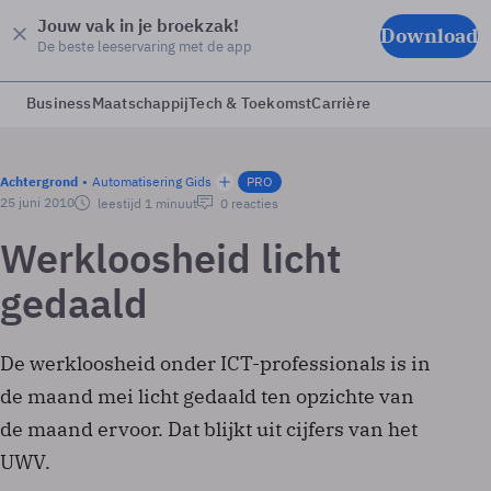
Jouw vak in je broekzak!
Download
De beste leeservaring met de app
Business
Maatschappij
Tech & Toekomst
Carrière
Achtergrond
Automatisering Gids
PRO
25 juni 2010
leestijd 1 minuut
0 reacties
Werkloosheid licht
gedaald
De werkloosheid onder ICT-professionals is in
de maand mei licht gedaald ten opzichte van
de maand ervoor. Dat blijkt uit cijfers van het
UWV.