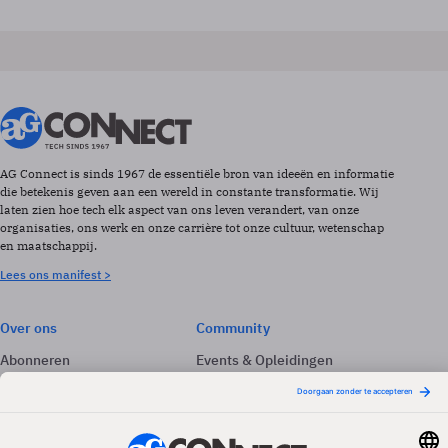
AG Connect is sinds 1967 de essentiële bron van ideeën en informatie
die betekenis geven aan een wereld in constante transformatie. Wij
laten zien hoe tech elk aspect van ons leven verandert, van onze
organisaties, ons werk en onze carrière tot onze cultuur, wetenschap
en maatschappij.
Lees ons manifest >
Over ons
Community
Abonneren
Events & Opleidingen
Adverteren
Nieuwsbrieven
Contact
Vacatures
Colofon
Whitepapers