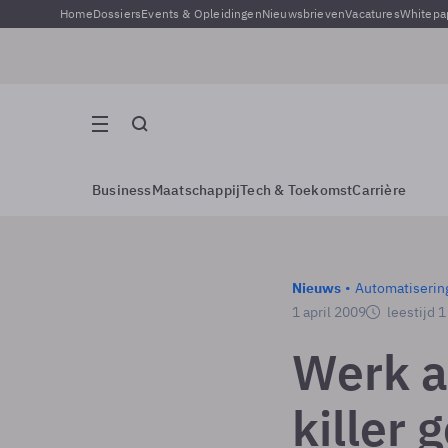
Home
Dossiers
Events & Opleidingen
Nieuwsbrieven
Vacatures
Whitepa
Business
Maatschappij
Tech & Toekomst
Carrière
Nieuws
Automatiserin
1 april 2009
leestijd 
Werk a
killer 