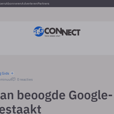
pers
Abonneren
Adverteren
Partners
g Gids
1 minuut
0 reacties
an beoogde Google-
gestaakt