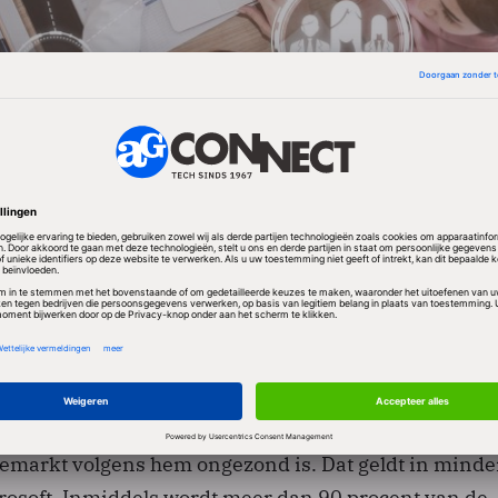
het werk aan WikiaSearch is volgens hem in deze
n niet verantwoord. Wales werkte er ruim twee jaar a
anciële steun van onder meer Amazon.com, Netscape-
dreesen, LinkedIn-oprichter Reid Hoffman, en Mitch
 wieg stond van Lotus Development. Overigens geeft 
ternatief voor Google niet op. Vorig jaar zei hij in een
Global Brand Forum in Singapore dat de greep van Go
markt volgens hem ongezond is. Dat geldt in minde
rosoft. Inmiddels wordt meer dan 90 procent van de