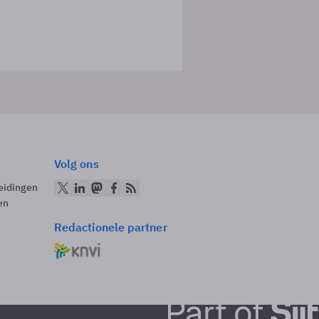
Volg ons
eidingen
en
Redactionele partner