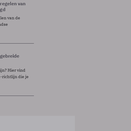
tregelen van
egd
elen van de
ndse
itgebreide
ijn? Hier vind
richtlijn die je