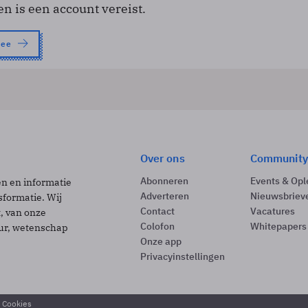
en is een account vereist.
nee
Over ons
Community
Abonneren
Events & Opl
ën en informatie
Adverteren
Nieuwsbriev
sformatie. Wij
Contact
Vacatures
t, van onze
Colofon
Whitepapers
uur, wetenschap
Onze app
Privacyinstellingen
& Cookies