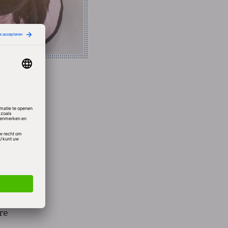
an. Hij
Wales
ogle
re