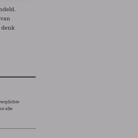
ndeld.
 van
t denk
verplichte
r alle
.