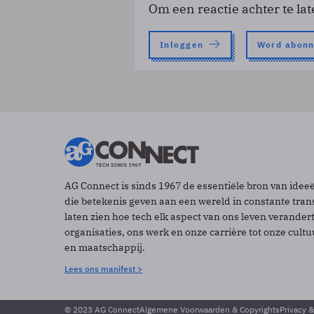
Om een reactie achter te lat
Inloggen
Word abon
AG Connect is sinds 1967 de essentiële bron van idee
die betekenis geven aan een wereld in constante tran
laten zien hoe tech elk aspect van ons leven verander
organisaties, ons werk en onze carrière tot onze cult
en maatschappij.
Lees ons manifest >
© 2023 AG Connect
Algemene Voorwaarden & Copyrights
Privacy 