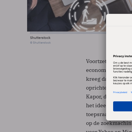
Shutterstock
© Shutterstock
Voortzetting van 
economische tijde
kreeg daarbij fin
oprichter Marc An
Kapor, die aan de
het idee van een al
toepsraak op het 
op de zoekmachine
voor Yahoo en Mic