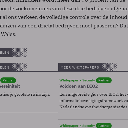
or de zoekmachines van deze drie bedrijven afgeha
t al ons verkeer, de volledige controle over de inhoud
 sluizen van een drietal bedrijven moet passeren? Da
s Wales.
ELEN
ELEN
MEER WHITEPAPERS
Partner
Whitepaper
Security
Partner
ereiniteit
Voldoen aan BIO2
ies je grootste risico zijn.
Een uitgebreide gids over BIO2, het 
informatiebeveiligingsframework voo
Nederlandse overheidsorganisaties
Whitepaper
Security
Partner