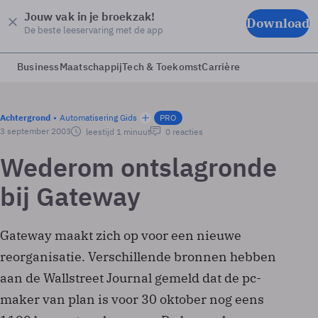
Jouw vak in je broekzak!
Download
De beste leeservaring met de app
Business
Maatschappij
Tech & Toekomst
Carrière
Achtergrond
Automatisering Gids
PRO
3 september 2003
leestijd 1 minuut
0 reacties
Wederom ontslagronde
bij Gateway
Gateway maakt zich op voor een nieuwe
reorganisatie. Verschillende bronnen hebben
aan de Wallstreet Journal gemeld dat de pc-
maker van plan is voor 30 oktober nog eens