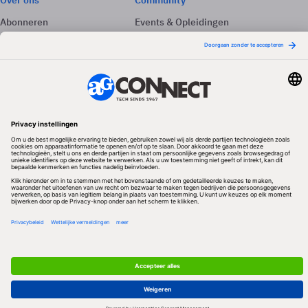
Over ons
Community
Abonneren
Events & Opleidingen
Adverteren
Nieuwsbrieven
Contact
Vacatures
Colofon
Whitepapers
Onze app
Privacyinstellingen
Volg ons
Redactionele partner
Algemene Voorwaarden & Copyrights
Privacy & Cookies