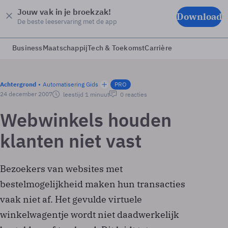
Jouw vak in je broekzak!
Download
De beste leeservaring met de app
Business
Maatschappij
Tech & Toekomst
Carrière
Achtergrond
Automatisering Gids
PRO
24 december 2007
leestijd 1 minuut
0 reacties
Webwinkels houden
klanten niet vast
Bezoekers van websites met
bestelmogelijkheid maken hun transacties
vaak niet af. Het gevulde virtuele
winkelwagentje wordt niet daadwerkelijk