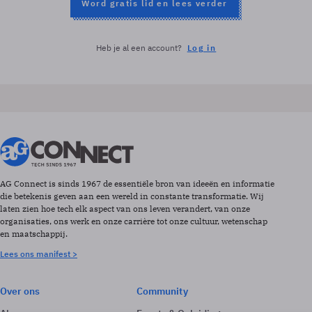
Word gratis lid en lees verder
Heb je al een account?
Log in
AG Connect is sinds 1967 de essentiële bron van ideeën en informatie
die betekenis geven aan een wereld in constante transformatie. Wij
laten zien hoe tech elk aspect van ons leven verandert, van onze
organisaties, ons werk en onze carrière tot onze cultuur, wetenschap
en maatschappij.
Lees ons manifest >
Over ons
Community