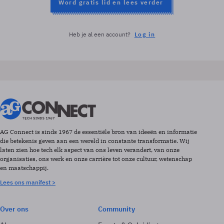
Word gratis lid en lees verder
Heb je al een account?
Log in
AG Connect is sinds 1967 de essentiële bron van ideeën en informatie
die betekenis geven aan een wereld in constante transformatie. Wij
laten zien hoe tech elk aspect van ons leven verandert, van onze
organisaties, ons werk en onze carrière tot onze cultuur, wetenschap
en maatschappij.
Lees ons manifest >
Over ons
Community