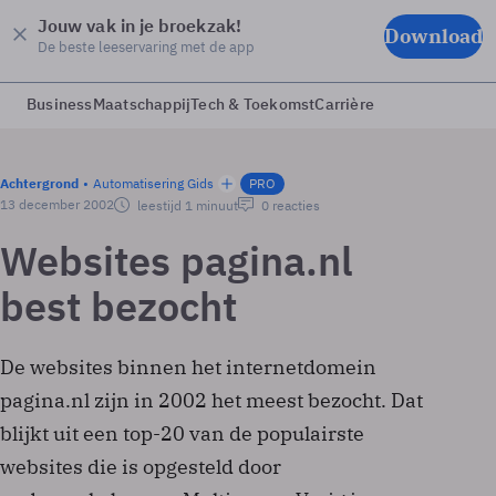
Jouw vak in je broekzak!
Download
De beste leeservaring met de app
Business
Maatschappij
Tech & Toekomst
Carrière
Achtergrond
Automatisering Gids
PRO
13 december 2002
leestijd 1 minuut
0 reacties
Websites pagina.nl
best bezocht
De websites binnen het internetdomein
pagina.nl zijn in 2002 het meest bezocht. Dat
blijkt uit een top-20 van de populairste
websites die is opgesteld door