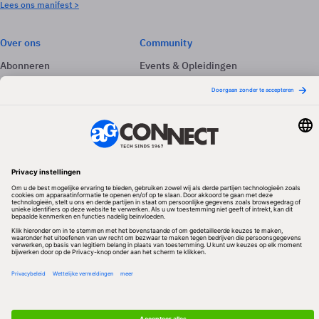
Lees ons manifest >
Over ons
Community
Abonneren
Events & Opleidingen
Adverteren
Nieuwsbrieven
Contact
Vacatures
Colofon
Whitepapers
Onze app
Privacyinstellingen
Volg ons
Redactionele partner
Algemene Voorwaarden & Copyrights