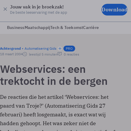
Jouw vak in je broekzak!
Download
De beste leeservaring met de app
Business
Maatschappij
Tech & Toekomst
Carrière
Achtergrond
Automatisering Gids
PRO
18 maart 2004
leestijd 5 minuten
0 reacties
Webservices: een
trektocht in de bergen
De reacties die het artikel ‘Webservices: het
paard van Troje?’ (Automatisering Gids 27
februari) heeft losgemaakt, is exact wat wij
hadden gehoopt. Het was zeker niet de