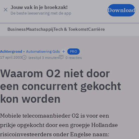
Jouw vak in je broekzak!
Download
De beste leeservaring met de app
Business
Maatschappij
Tech & Toekomst
Carrière
Achtergrond
Automatisering Gids
PRO
17 april 2003
leestijd 3 minuten
0 reacties
Waarom O2 niet door
een concurrent gekocht
kon worden
Mobiele telecomaanbieder O2 is voor een
prikje opgekocht door een groepje Hollandse
risico­investeerders onder Engelse naam: