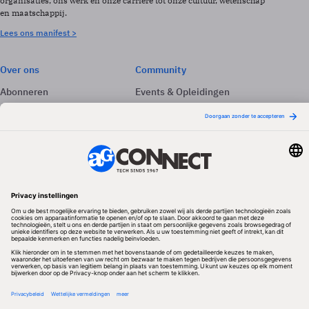
organisaties, ons werk en onze carrière tot onze cultuur, wetenschap
en maatschappij.
Lees ons manifest >
Over ons
Community
Abonneren
Events & Opleidingen
Adverteren
Nieuwsbrieven
Contact
Vacatures
Colofon
Whitepapers
Onze app
Privacyinstellingen
Volg ons
Redactionele partner