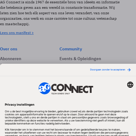
AG Connect is sinds 1967 de essentiële bron van ideeën en informatie
die betekenis geven aan een wereld in constante transformatie. Wij
laten zien hoe tech elk aspect van ons leven verandert, van onze
organisaties, ons werk en onze carrière tot onze cultuur, wetenschap
en maatschappij.
Lees ons manifest >
Over ons
Community
Abonneren
Events & Opleidingen
Adverteren
Nieuwsbrieven
Contact
Vacatures
Colofon
Whitepapers
Onze app
Privacyinstellingen
Volg ons
Redactionele partner