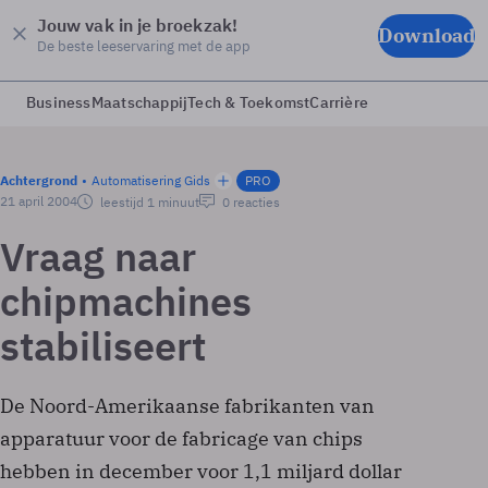
Jouw vak in je broekzak!
Download
De beste leeservaring met de app
Business
Maatschappij
Tech & Toekomst
Carrière
Achtergrond
Automatisering Gids
PRO
21 april 2004
leestijd 1 minuut
0 reacties
Vraag naar
chipmachines
stabiliseert
De Noord-Amerikaanse fabrikanten van
apparatuur voor de fabricage van chips
hebben in december voor 1,1 miljard dollar