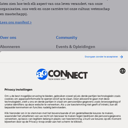
laten zien hoe tech elk aspect van ons leven verandert, van onze
organisaties, ons werk en onze carrière tot onze cultuur, wetenschap
en maatschappij.
Lees ons manifest >
Over ons
Community
Abonneren
Events & Opleidingen
Adverteren
Nieuwsbrieven
Contact
Vacatures
Colofon
Whitepapers
Onze app
Privacyinstellingen
Volg ons
Redactionele partner