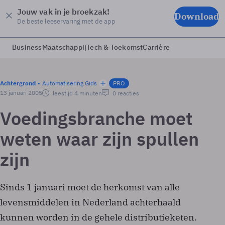
Jouw vak in je broekzak!
Download
De beste leeservaring met de app
Business
Maatschappij
Tech & Toekomst
Carrière
Achtergrond
Automatisering Gids
PRO
13 januari 2005
leestijd 4 minuten
0 reacties
Voedingsbranche moet
weten waar zijn spullen
zijn
Sinds 1 januari moet de herkomst van alle
levensmiddelen in Nederland achterhaald
kunnen worden in de gehele distributieketen.