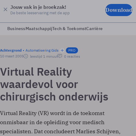
Jouw vak in je broekzak!
Download
De beste leeservaring met de app
Business
Maatschappij
Tech & Toekomst
Carrière
Achtergrond
Automatisering Gids
PRO
10 maart 2005
leestijd 1 minuut
0 reacties
Virtual Reality
waardevol voor
chirurgisch onderwijs
Virtual Reality (VR) wordt in de toekomst
onmisbaar in de opleiding voor medisch
specialisten. Dat concludeert Marlies Schijven,