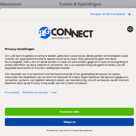
Abonneren
Events & Opleidingen
Adverteren
Nieuwsbrieven
Contact
Vacatures
Colofon
Whitepapers
Onze app
Privacyinstellingen
Volg ons
Redactionele partner
Algemene Voorwaarden & Copyrights
Privacy & Cookies