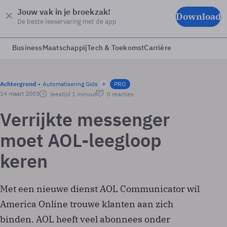
Jouw vak in je broekzak!
Download
De beste leeservaring met de app
Business
Maatschappij
Tech & Toekomst
Carrière
Achtergrond
Automatisering Gids
PRO
14 maart 2003
leestijd 1 minuut
0 reacties
Verrijkte messenger
moet AOL-leegloop
keren
Met een nieuwe dienst AOL Communicator wil
America Online trouwe klanten aan zich
binden. AOL heeft veel abonnees onder