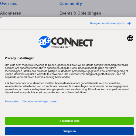
Over ons
Community
Abonneren
Events & Opleidingen
Adverteren
Nieuwsbrieven
Contact
Vacatures
Colofon
Whitepapers
Onze app
Privacyinstellingen
Volg ons
Redactionele partner
Algemene Voorwaarden & Copyrights
Privacy & Cookies