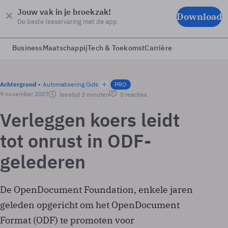
Jouw vak in je broekzak!
Download
De beste leeservaring met de app
Business
Maatschappij
Tech & Toekomst
Carrière
Achtergrond
Automatisering Gids
PRO
9 november 2007
leestijd 3 minuten
0 reacties
Verleggen koers leidt
tot onrust in ODF-
gelederen
De OpenDocument Foundation, enkele jaren
geleden opgericht om het OpenDocument
Format (ODF) te promoten voor