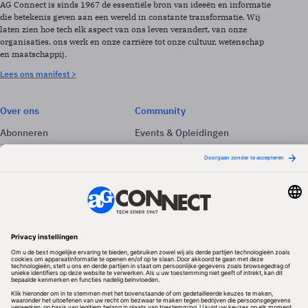
AG Connect is sinds 1967 de essentiële bron van ideeën en informatie
die betekenis geven aan een wereld in constante transformatie. Wij
laten zien hoe tech elk aspect van ons leven verandert, van onze
organisaties, ons werk en onze carrière tot onze cultuur, wetenschap
en maatschappij.
Lees ons manifest >
Over ons
Community
Abonneren
Events & Opleidingen
Adverteren
Nieuwsbrieven
Contact
Vacatures
Colofon
Whitepapers
Onze app
Privacyinstellingen
Volg ons
Redactionele partner