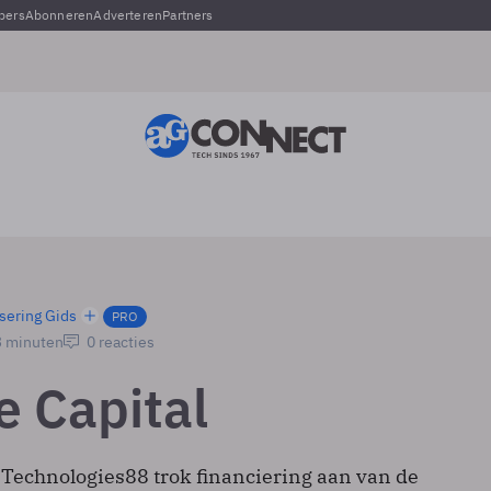
pers
Abonneren
Adverteren
Partners
sering Gids
PRO
3 minuten
0 reacties
e Capital
echnologies88 trok financiering aan van de