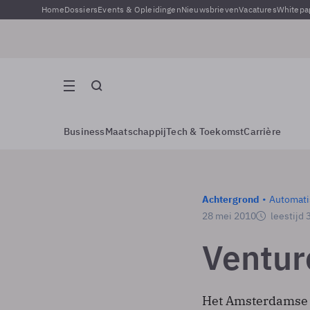
Home
Dossiers
Events & Opleidingen
Nieuwsbrieven
Vacatures
Whitepa
Business
Maatschappij
Tech & Toekomst
Carrière
Achtergrond
Automati
28 mei 2010
leestijd 
Ventur
Het Amsterdamse T