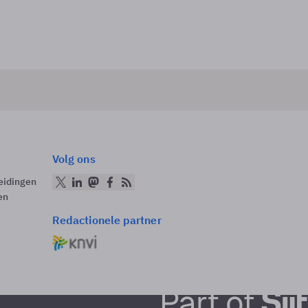
Volg ons
eidingen
en
Redactionele partner