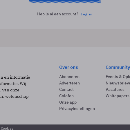
Heb je al een account?
Log in
Over ons
Community
Abonneren
Events & Opl
ën en informatie
Adverteren
Nieuwsbriev
sformatie. Wij
Contact
Vacatures
t, van onze
Colofon
Whitepapers
uur, wetenschap
Onze app
Privacyinstellingen
& Cookies