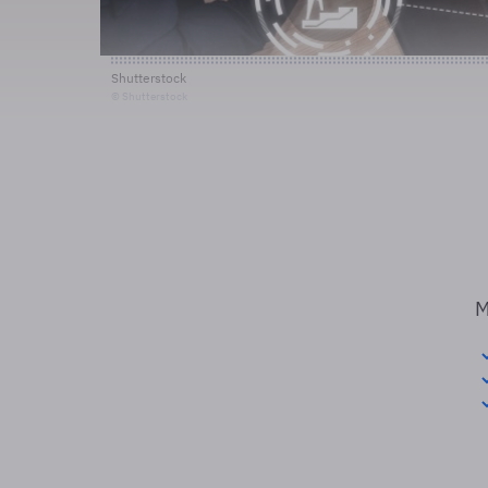
Shutterstock
© Shutterstock
M