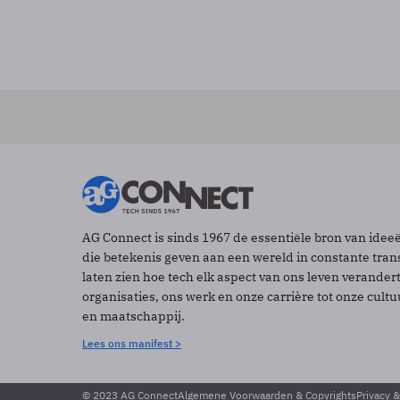
AG Connect is sinds 1967 de essentiële bron van idee
die betekenis geven aan een wereld in constante tran
laten zien hoe tech elk aspect van ons leven verander
organisaties, ons werk en onze carrière tot onze cult
en maatschappij.
Lees ons manifest >
© 2023 AG Connect
Algemene Voorwaarden & Copyrights
Privacy 