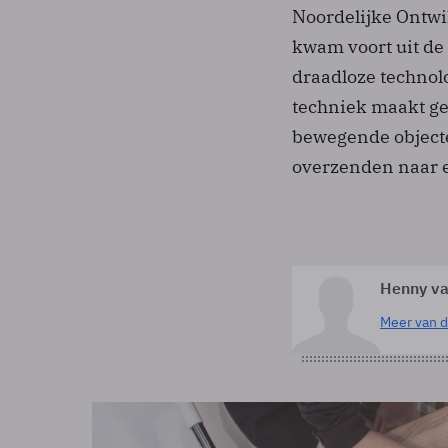
Noordelijke Ontw
kwam voort uit de 
draadloze technol
techniek maakt ge
bewegende object
overzenden naar 
Henny va
Meer van d