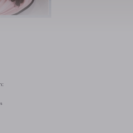
n:
rs