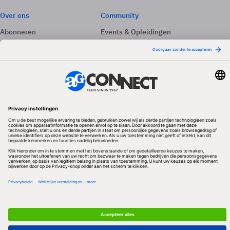
Over ons
Community
Abonneren
Events & Opleidingen
Adverteren
Nieuwsbrieven
Contact
Vacatures
Colofon
Whitepapers
Onze app
Privacyinstellingen
Volg ons
Redactionele partner
Algemene Voorwaarden & Copyrights
Privacy & Cookies