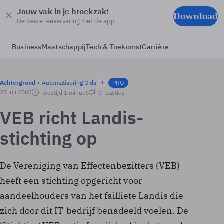
Jouw vak in je broekzak!
Download
De beste leeservaring met de app
Business
Maatschappij
Tech & Toekomst
Carrière
Achtergrond
Automatisering Gids
PRO
23 juli 2003
leestijd 1 minuut
0 reacties
VEB richt Landis-
stichting op
De Vereniging van Effectenbezitters (VEB)
heeft een stichting opgericht voor
aandeelhouders van het failliete Landis die
zich door dit IT-bedrijf benadeeld voelen. De