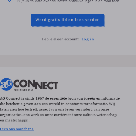
Blijf up-to-date over de laatste ontwikkelingen in en rond tech
Word gratis lid en lees verder
Heb je al een account?
Log in
AG Connect is sinds 1967 de essentiële bron van ideeën en informatie
die betekenis geven aan een wereld in constante transformatie. Wij
laten zien hoe tech elk aspect van ons leven verandert, van onze
organisaties, ons werk en onze carrière tot onze cultuur, wetenschap
en maatschappij.
Lees ons manifest >