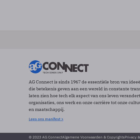
AG Connect is sinds 1967 de essentiële bron van idee
die betekenis geven aan een wereld in constante tran
laten zien hoe tech elk aspect van ons leven verander
organisaties, ons werk en onze carrière tot onze cult
en maatschappij.
Lees ons manifest >
© 2023 AG Connect
Algemene Voorwaarden & Copyrights
Privacy 