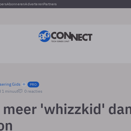
pers
Abonneren
Adverteren
Partners
sering Gids
PRO
d 1 minuut
0 reacties
 meer 'whizzkid' da
on