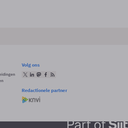
Volg ons
eidingen
en
Redactionele partner