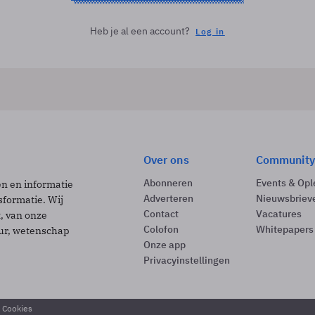
Heb je al een account?
Log in
Over ons
Community
Abonneren
Events & Opl
ën en informatie
Adverteren
Nieuwsbriev
sformatie. Wij
Contact
Vacatures
t, van onze
Colofon
Whitepapers
uur, wetenschap
Onze app
Privacyinstellingen
& Cookies