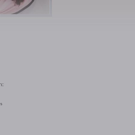
n:
rs