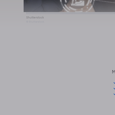
Shutterstock
© Shutterstock
M