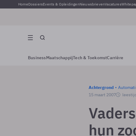
Home
Dossiers
Events & Opleidingen
Nieuwsbrieven
Vacatures
Whitepa
Business
Maatschappij
Tech & Toekomst
Carrière
Achtergrond
Automati
15 maart 2007
leestij
Vaders
hun zo