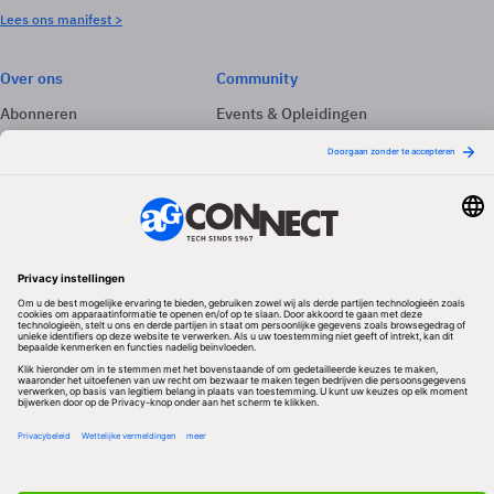
Lees ons manifest >
Over ons
Community
Abonneren
Events & Opleidingen
Adverteren
Nieuwsbrieven
Contact
Vacatures
Colofon
Whitepapers
Onze app
Privacyinstellingen
Volg ons
Redactionele partner
Algemene Voorwaarden & Copyrights