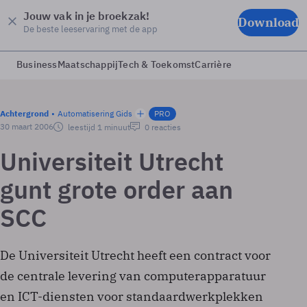
Jouw vak in je broekzak!
Download
De beste leeservaring met de app
Business
Maatschappij
Tech & Toekomst
Carrière
Achtergrond
Automatisering Gids
PRO
30 maart 2006
leestijd 1 minuut
0 reacties
Universiteit Utrecht
gunt grote order aan
SCC
De Universiteit Utrecht heeft een contract voor
de centrale levering van computerapparatuur
en ICT-diensten voor standaardwerkplekken