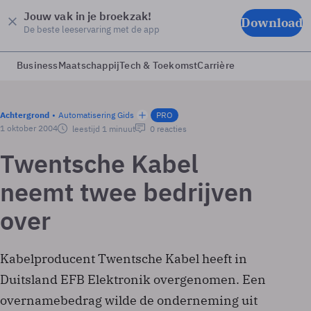
Jouw vak in je broekzak!
Download
De beste leeservaring met de app
Business
Maatschappij
Tech & Toekomst
Carrière
Achtergrond
Automatisering Gids
PRO
1 oktober 2004
leestijd 1 minuut
0 reacties
Twentsche Kabel
neemt twee bedrijven
over
Kabelproducent Twentsche Kabel heeft in
Duitsland EFB Elektronik overgenomen. Een
overnamebedrag wilde de onderneming uit