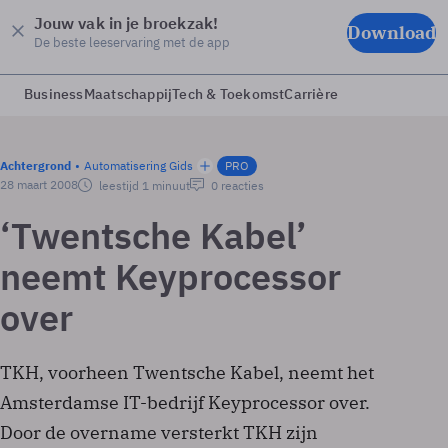
Jouw vak in je broekzak!
Download
De beste leeservaring met de app
Business
Maatschappij
Tech & Toekomst
Carrière
Achtergrond
Automatisering Gids
PRO
28 maart 2008
leestijd 1 minuut
0 reacties
‘Twentsche Kabel’
neemt Keyprocessor
over
TKH, voorheen Twentsche Kabel, neemt het
Amsterdamse IT-bedrijf Keyprocessor over.
Door de overname versterkt TKH zijn