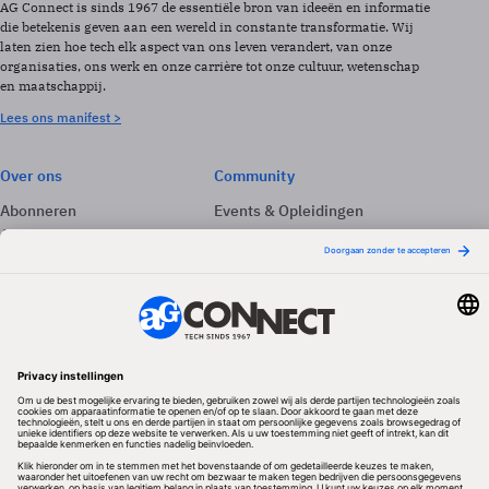
AG Connect is sinds 1967 de essentiële bron van ideeën en informatie
die betekenis geven aan een wereld in constante transformatie. Wij
laten zien hoe tech elk aspect van ons leven verandert, van onze
organisaties, ons werk en onze carrière tot onze cultuur, wetenschap
en maatschappij.
Lees ons manifest >
Over ons
Community
Abonneren
Events & Opleidingen
Adverteren
Nieuwsbrieven
Contact
Vacatures
Colofon
Whitepapers
Onze app
Privacyinstellingen
Volg ons
Redactionele partner