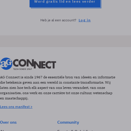
Word gratis lid en lees verder
Heb je al een account?
Log in
AG Connect is sinds 1967 de essentiële bron van ideeën en informatie
die betekenis geven aan een wereld in constante transformatie. Wij
laten zien hoe tech elk aspect van ons leven verandert, van onze
organisaties, ons werk en onze carrière tot onze cultuur, wetenschap
en maatschappij.
Lees ons manifest >
Over ons
Community