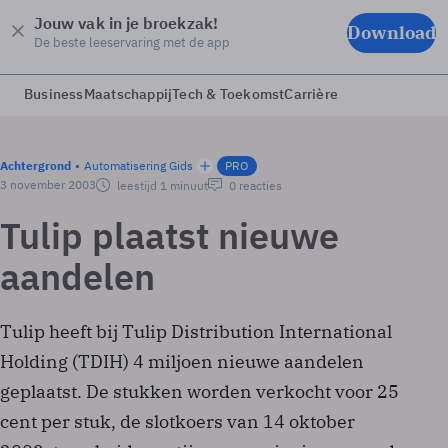
Jouw vak in je broekzak!
Download
De beste leeservaring met de app
Business
Maatschappij
Tech & Toekomst
Carrière
Achtergrond
Automatisering Gids
PRO
3 november 2003
leestijd 1 minuut
0 reacties
Tulip plaatst nieuwe
aandelen
Tulip heeft bij Tulip Distribution International
Holding (TDIH) 4 miljoen nieuwe aandelen
geplaatst. De stukken worden verkocht voor 25
cent per stuk, de slotkoers van 14 oktober