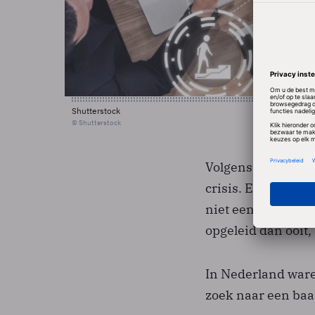
Shutterstock
© Shutterstock
Volgens de Europes
crisis. Een deel v
niet eens meer zo
opgeleid dan ooit,
In Nederland ware
zoek naar een baan