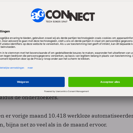
e organisatie betalen vooral jongeren de prijs van 
an de 5 miljoen jongere werklozen is zo ontmoedigd da
eken naar een baan, ondanks dat deze generatie hoge
 aldus de onderzoekers.
n er vorige maand 10.418 werkloze automatiseerder
, bijna net zo veel als in de maand ervoor.