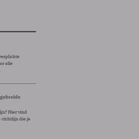
verplichte
r alle
.
itgebreide
ijn? Hier vind
richtlijn die je