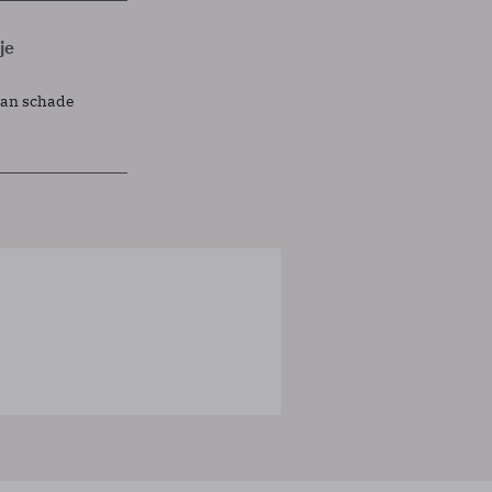
je
lan schade