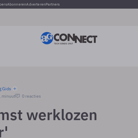
pers
Abonneren
Adverteren
Partners
g Gids
1 minuut
0 reacties
mst werklozen
'