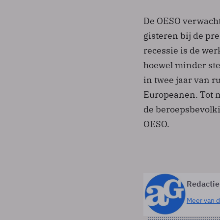
De OESO verwacht 
gisteren bij de p
recessie is de wer
hoewel minder ste
in twee jaar van r
Europeanen. Tot m
de beroepsbevolki
OESO.
Redactie
Meer van d