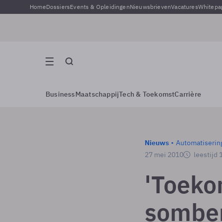
Home
Dossiers
Events & Opleidingen
Nieuwsbrieven
Vacatures
Whitepa
Business
Maatschappij
Tech & Toekomst
Carrière
Nieuws
Automatiserin
27 mei 2010
leestijd 
'Toeko
somber