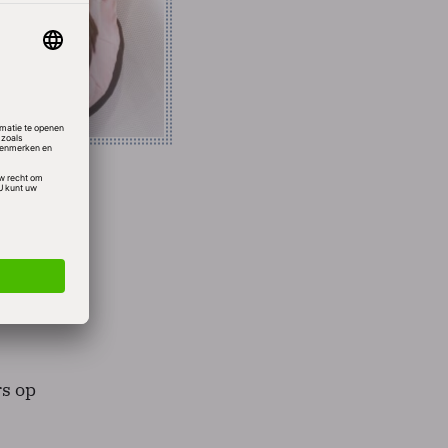
de
t zij
r is
s op