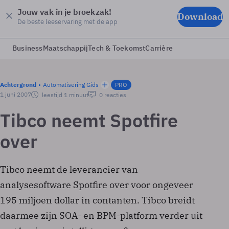
Jouw vak in je broekzak!
Download
De beste leeservaring met de app
Business
Maatschappij
Tech & Toekomst
Carrière
Achtergrond
Automatisering Gids
PRO
1 juni 2007
leestijd 1 minuut
0 reacties
Tibco neemt Spotfire
over
Tibco neemt de leverancier van
analysesoftware Spotfire over voor ongeveer
195 miljoen dollar in contanten. Tibco breidt
daarmee zijn SOA- en BPM-platform verder uit