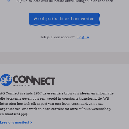
Blijf up-to-date over de laatste ontwikkelingen in en rond tech
Word gratis lid en lees verder
Heb je al een account?
Log in
AG Connect is sinds 1967 de essentiële bron van ideeën en informatie
die betekenis geven aan een wereld in constante transformatie. Wij
laten zien hoe tech elk aspect van ons leven verandert, van onze
organisaties, ons werk en onze carrière tot onze cultuur, wetenschap
en maatschappij.
Lees ons manifest >