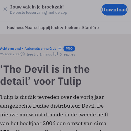
Jouw vak in je broekzak!
Download
De beste leeservaring met de app
Business
Maatschappij
Tech & Toekomst
Carrière
Achtergrond
Automatisering Gids
PRO
25 april 2007
leestijd 1 minuut
0 reacties
‘The Devil is in the
detail’ voor Tulip
Tulip is dit dik tevreden over de vorig jaar
aangekochte Duitse distributeur Devil. De
nieuwe aanwinst draaide in de tweede helft
van het boekjaar 2006 een omzet van circa