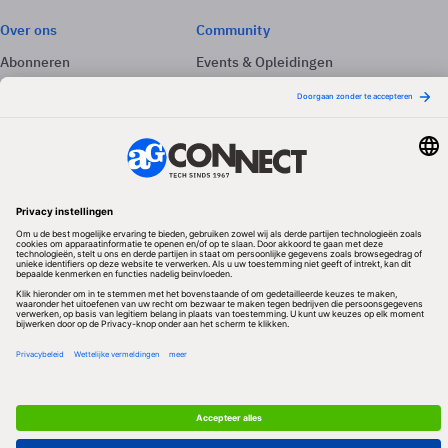
Over ons
Community
Abonneren
Events & Opleidingen
Adverteren
Nieuwsbrieven
Contact
Vacatures
Colofon
Whitepapers
Onze app
Privacyinstellingen
Volg ons
Redactionele partner
Algemene Voorwaarden & Copyrights
Privacy & Cookies