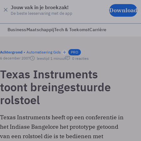
Jouw vak in je broekzak!
Download
De beste leeservaring met de app
Business
Maatschappij
Tech & Toekomst
Carrière
Achtergrond
Automatisering Gids
PRO
6 december 2007
leestijd 1 minuut
0 reacties
Texas Instruments
toont breingestuurde
rolstoel
Texas Instruments heeft op een conferentie in
het Indiase Bangelore het prototype getoond
van een rolstoel die is te bedienen met