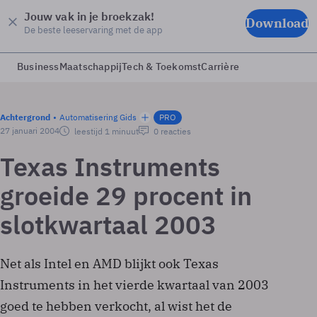
Jouw vak in je broekzak!
Download
De beste leeservaring met de app
Business
Maatschappij
Tech & Toekomst
Carrière
Achtergrond
Automatisering Gids
PRO
27 januari 2004
leestijd 1 minuut
0 reacties
Texas Instruments
groeide 29 procent in
slotkwartaal 2003
Net als Intel en AMD blijkt ook Texas
Instruments in het vierde kwartaal van 2003
goed te hebben verkocht, al wist het de