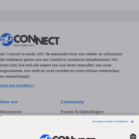
AG Connect is sinds 1967 de essentiële bron van ideeën en informatie
die betekenis geven aan een wereld in constante transformatie. Wij
laten zien hoe tech elk aspect van ons leven verandert, van onze
organisaties, ons werk en onze carrière tot onze cultuur, wetenschap
en maatschappij.
Lees ons manifest >
Over ons
Community
Abonneren
Events & Opleidingen
Adverteren
Nieuwsbrieven
Contact
Vacatures
Colofon
Whitepapers