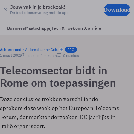
Jouw vak in je broekzak!
Download
De beste leeservaring met de app
Business
Maatschappij
Tech & Toekomst
Carrière
Achtergrond
Automatisering Gids
PRO
1 maart 2001
leestijd 4 minuten
0 reacties
Telecomsector bidt in
Rome om toepassingen
Deze conclusies trokken verschillende
sprekers deze week op het European Telecoms
Forum, dat marktonderzoeker IDC jaarlijks in
Italië organiseert.