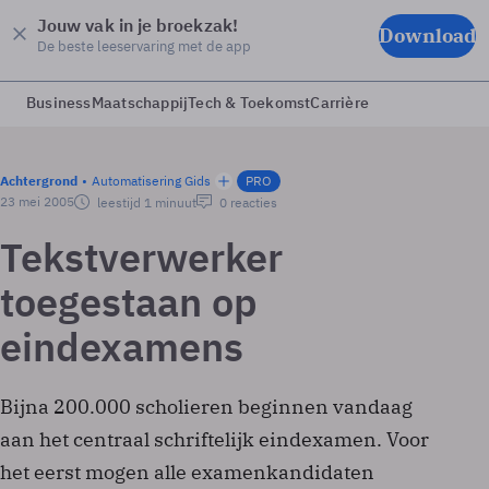
Jouw vak in je broekzak!
Download
De beste leeservaring met de app
Business
Maatschappij
Tech & Toekomst
Carrière
Achtergrond
Automatisering Gids
PRO
23 mei 2005
leestijd 1 minuut
0 reacties
Tekstverwerker
toegestaan op
eindexamens
Bijna 200.000 scholieren beginnen vandaag
aan het centraal schriftelijk eindexamen. Voor
het eerst mogen alle examenkandidaten