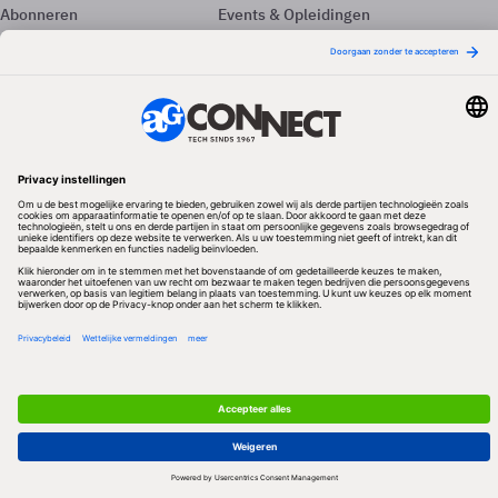
Abonneren
Events & Opleidingen
Adverteren
Nieuwsbrieven
Contact
Vacatures
Colofon
Whitepapers
Onze app
Privacyinstellingen
Volg ons
Redactionele partner
Algemene Voorwaarden & Copyrights
Privacy & Cookies