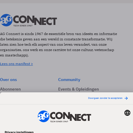
AG Connect is sinds 1967 de essentiële bron van ideeën en informatie
die betekenis geven aan een wereld in constante transformatie. Wij
laten zien hoe tech elk aspect van ons leven verandert, van onze
organisaties, ons werk en onze carrière tot onze cultuur, wetenschap
en maatschappij.
Lees ons manifest >
Over ons
Community
Abonneren
Events & Opleidingen
Adverteren
Nieuwsbrieven
Contact
Vacatures
Colofon
Whitepapers
Onze app
Privacyinstellingen