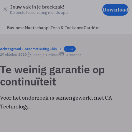
Jouw vak in je broekzak!
Download
De beste leeservaring met de app
Business
Maatschappij
Tech & Toekomst
Carrière
Achtergrond
Automatisering Gids
PRO
29 oktober 2010
leestijd 1 minuut
0 reacties
Te weinig garantie op
continuïteit
Voor het onderzoek is samengewerkt met CA
Technology.