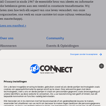
AG Connect is sinds 1967 de essentiële bron van ideeën en informatie
die betekenis geven aan een wereld in constante transformatie. Wij
laten zien hoe tech elk aspect van ons leven verandert, van onze
organisaties, ons werk en onze carrière tot onze cultuur, wetenschap
en maatschappij.
Lees ons manifest >
Over ons
Community
Abonneren
Events & Opleidingen
Adverteren
Nieuwsbrieven
Contact
Vacatures
Colofon
Whitepapers
Onze app
Privacyinstellingen
Volg ons
Redactionele partner