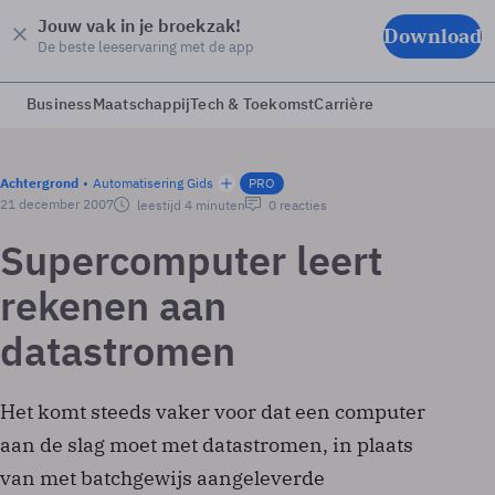
Jouw vak in je broekzak!
Download
De beste leeservaring met de app
Business
Maatschappij
Tech & Toekomst
Carrière
Achtergrond
Automatisering Gids
PRO
21 december 2007
leestijd 4 minuten
0 reacties
Supercomputer leert
rekenen aan
datastromen
Het komt steeds vaker voor dat een computer
aan de slag moet met datastromen, in plaats
van met batchgewijs aangeleverde