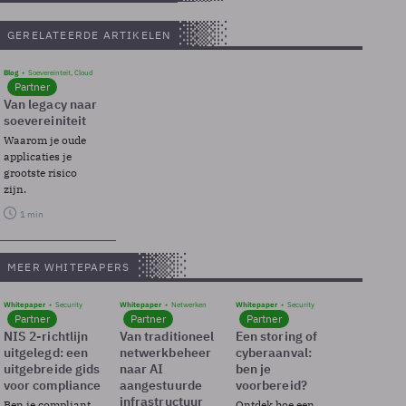
GERELATEERDE ARTIKELEN
Blog
Soevereinteit, Cloud
Partner
Van legacy naar
soevereiniteit
Waarom je oude
applicaties je
grootste risico
zijn.
1 min
MEER WHITEPAPERS
Whitepaper
Security
Whitepaper
Netwerken
Whitepaper
Security
Partner
Partner
Partner
NIS 2-richtlijn
Van traditioneel
Een storing of
uitgelegd: een
netwerkbeheer
cyberaanval:
uitgebreide gids
naar AI
ben je
voor compliance
aangestuurde
voorbereid?
infrastructuur
Ben je compliant
Ontdek hoe een