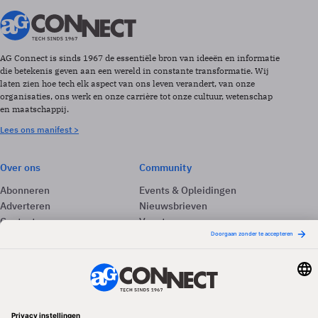
AG Connect is sinds 1967 de essentiële bron van ideeën en informatie
die betekenis geven aan een wereld in constante transformatie. Wij
laten zien hoe tech elk aspect van ons leven verandert, van onze
organisaties, ons werk en onze carrière tot onze cultuur, wetenschap
en maatschappij.
Lees ons manifest >
Over ons
Community
Abonneren
Events & Opleidingen
Adverteren
Nieuwsbrieven
Contact
Vacatures
Colofon
Whitepapers
Onze app
Privacyinstellingen
Volg ons