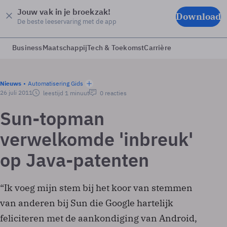
Jouw vak in je broekzak!
Download
De beste leeservaring met de app
Business
Maatschappij
Tech & Toekomst
Carrière
Nieuws
Automatisering Gids
26 juli 2011
leestijd 1 minuut
0 reacties
Sun-topman
verwelkomde 'inbreuk'
op Java-patenten
“Ik voeg mijn stem bij het koor van stemmen
van anderen bij Sun die Google hartelijk
feliciteren met de aankondiging van Android,