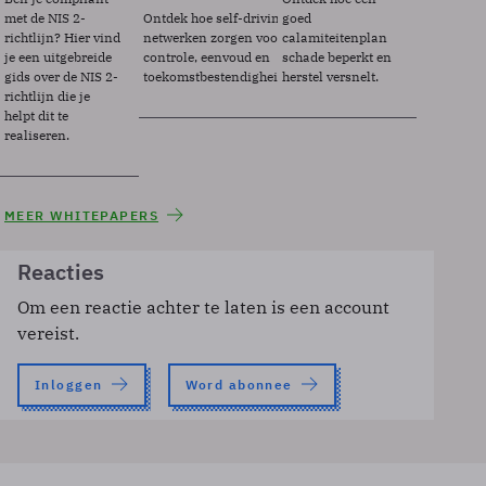
met de NIS 2-
Ontdek hoe self-driving
goed
richtlijn? Hier vind
netwerken zorgen voor
calamiteitenplan
je een uitgebreide
controle, eenvoud en
schade beperkt en
gids over de NIS 2-
toekomstbestendigheid.
herstel versnelt.
richtlijn die je
helpt dit te
realiseren.
MEER WHITEPAPERS
Reacties
Om een reactie achter te laten is een account
vereist.
Inloggen
Word abonnee