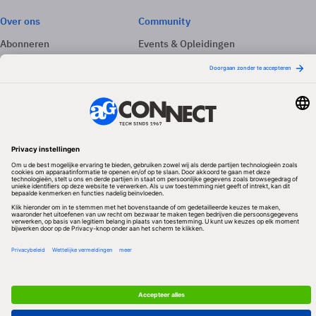
Over ons
Community
Abonneren
Events & Opleidingen
Adverteren
Nieuwsbrieven
Contact
Vacatures
Colofon
Whitepapers
Onze app
Privacyinstellingen
Volg ons
Redactionele partner
Algemene Voorwaarden & Copyrights
Privacy & Cookies