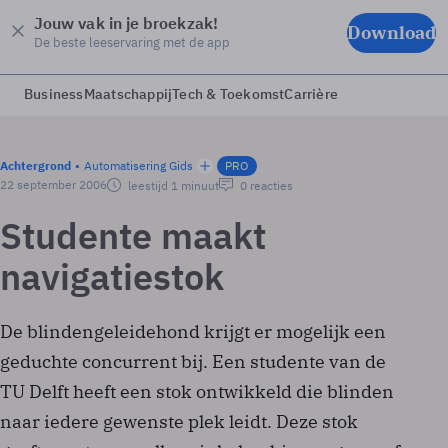
Jouw vak in je broekzak!
Download
De beste leeservaring met de app
Business
Maatschappij
Tech & Toekomst
Carrière
Achtergrond
Automatisering Gids
PRO
22 september 2006
leestijd 1 minuut
0 reacties
Studente maakt
navigatiestok
De blindengeleidehond krijgt er mogelijk een
geduchte concurrent bij. Een studente van de
TU Delft heeft een stok ontwikkeld die blinden
naar iedere gewenste plek leidt. Deze stok