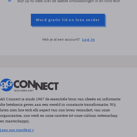
Blijf up-to-date over de laatste ontwikkelingen in en rond tech
Word gratis lid en lees verder
Heb je al een account?
Log in
AG Connect is sinds 1967 de essentiële bron van ideeën en informatie
die betekenis geven aan een wereld in constante transformatie. Wij
laten zien hoe tech elk aspect van ons leven verandert, van onze
organisaties, ons werk en onze carrière tot onze cultuur, wetenschap
en maatschappij.
Lees ons manifest >