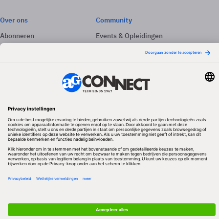
Over ons
Community
Abonneren
Events & Opleidingen
Adverteren
Nieuwsbrieven
Contact
Vacatures
Colofon
Whitepapers
Onze app
Privacyinstellingen
Volg ons
Redactionele partner
Algemene Voorwaarden & Copyrights
Privacy & Cookies