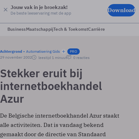
Jouw vak in je broekzak!
Download
De beste leeservaring met de app
Business
Maatschappij
Tech & Toekomst
Carrière
Achtergrond
Automatisering Gids
PRO
29 november 2002
leestijd 1 minuut
0 reacties
Stekker eruit bij
internetboekhandel
Azur
De Belgische internetboekhandel Azur staakt
alle activiteiten. Dat is vandaag bekend
gemaakt door de directie van Standaard