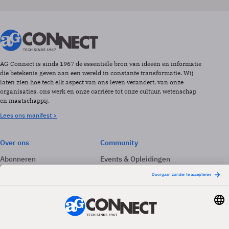
AG Connect is sinds 1967 de essentiële bron van ideeën en informatie
die betekenis geven aan een wereld in constante transformatie. Wij
laten zien hoe tech elk aspect van ons leven verandert, van onze
organisaties, ons werk en onze carrière tot onze cultuur, wetenschap
en maatschappij.
Lees ons manifest >
Over ons
Community
Abonneren
Events & Opleidingen
Adverteren
Nieuwsbrieven
Contact
Vacatures
Colofon
Whitepapers
Onze app
Privacyinstellingen