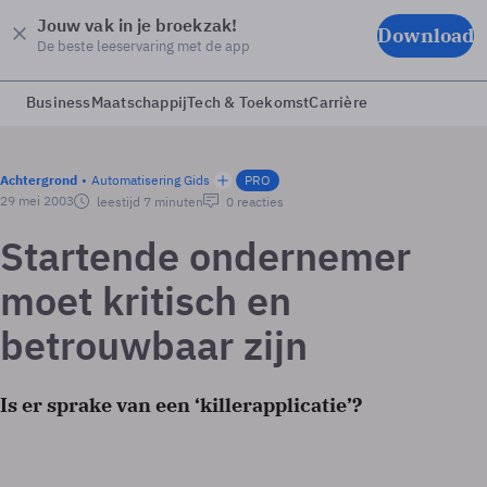
Jouw vak in je broekzak!
Download
De beste leeservaring met de app
Business
Maatschappij
Tech & Toekomst
Carrière
Achtergrond
Automatisering Gids
PRO
29 mei 2003
leestijd 7 minuten
0 reacties
Startende ondernemer
moet kritisch en
betrouwbaar zijn
Is er sprake van een ‘killerapplicatie’?