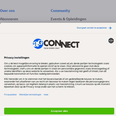
Over ons
Community
Abonneren
Events & Opleidingen
Adverteren
Nieuwsbrieven
Contact
Vacatures
Colofon
Whitepapers
Onze app
Privacyinstellingen
Volg ons
Redactionele partner
Algemene Voorwaarden & Copyrights
Privacy & Cookies