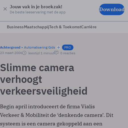
Jouw vak in je broekzak!
Download
De beste leeservaring met de app
Business
Maatschappij
Tech & Toekomst
Carrière
Achtergrond
Automatisering Gids
PRO
23 maart 2006
leestijd 1 minuut
0 reacties
Slimme camera
verhoogt
verkeersveiligheid
Begin april introduceert de firma Vialis
Verkeer & Mobiliteit de ‘denkende camera’. Dit
systeem is een camera gekoppeld aan een