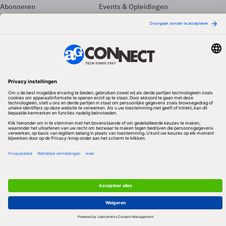
Abonneren
Events & Opleidingen
Adverteren
Nieuwsbrieven
Contact
Vacatures
Colofon
Whitepapers
Onze app
Privacyinstellingen
Volg ons
Redactionele partner
Algemene Voorwaarden & Copyrights
Privacy & Cookies