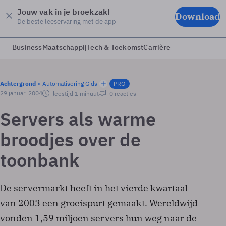
Jouw vak in je broekzak!
Download
De beste leeservaring met de app
Business
Maatschappij
Tech & Toekomst
Carrière
Achtergrond
Automatisering Gids
PRO
29 januari 2004
leestijd 1 minuut
0 reacties
Servers als warme
broodjes over de
toonbank
De servermarkt heeft in het vierde kwartaal
van 2003 een groeispurt gemaakt. Wereldwijd
vonden 1,59 miljoen servers hun weg naar de