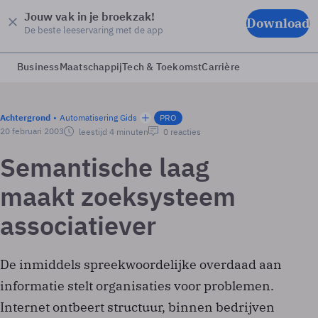
Jouw vak in je broekzak!
Download
De beste leeservaring met de app
Business
Maatschappij
Tech & Toekomst
Carrière
Achtergrond
Automatisering Gids
PRO
20 februari 2003
leestijd 4 minuten
0 reacties
Semantische laag
maakt zoeksysteem
associatiever
De inmiddels spreekwoordelijke overdaad aan
informatie stelt organisaties voor problemen.
Internet ontbeert structuur, binnen bedrijven