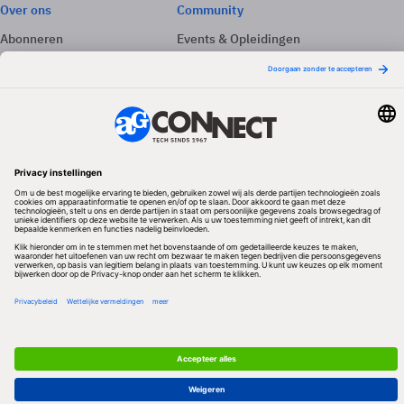
Over ons
Community
Abonneren
Events & Opleidingen
Adverteren
Nieuwsbrieven
Contact
Vacatures
Colofon
Whitepapers
Onze app
Privacyinstellingen
Volg ons
Redactionele partner
Algemene Voorwaarden & Copyrights
Privacy & Cookies