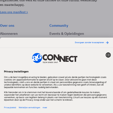
organisaties, ons werk en onze carrière tot onze cultuur, wetenschap
en maatschappij.
Lees ons manifest >
Over ons
Community
Abonneren
Events & Opleidingen
Adverteren
Nieuwsbrieven
Contact
Vacatures
Colofon
Whitepapers
Onze app
Privacyinstellingen
Volg ons
Redactionele partner