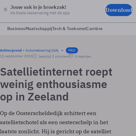
Jouw vak in je broekzak!
Download
De beste leeservaring met de app
Business
Maatschappij
Tech & Toekomst
Carrière
Achtergrond
Automatisering Gids
PRO
11 september 2003
leestijd 3 minuten
0 reacties
Satelliet­internet roept
weinig enthousiasme
op in Zeeland
Op de Oosterscheldedijk schittert een
satellietschotel als een oesterschelp in het
laatste zonlicht. Hij is gericht op de satelliet