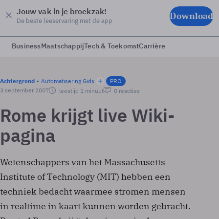
Jouw vak in je broekzak!
Download
De beste leeservaring met de app
Business
Maatschappij
Tech & Toekomst
Carrière
Achtergrond
Automatisering Gids
PRO
3 september 2007
leestijd 1 minuut
0 reacties
Rome krijgt live Wiki-
pagina
Wetenschappers van het Massachusetts
Institute of Technology (MIT) hebben een
techniek bedacht waarmee stromen mensen
in realtime in kaart kunnen worden gebracht.