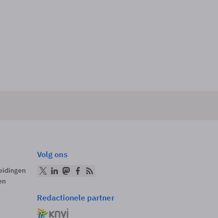
Volg ons
eidingen
en
Redactionele partner