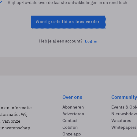
Blijf up-to-date over de laatste ontwikkelingen in en rond tech
Word gratis lid en lees verder
Heb je al een account?
Log in
Over ons
Community
Abonneren
Events & Opl
ën en informatie
Adverteren
Nieuwsbriev
sformatie. Wij
Contact
Vacatures
t, van onze
Colofon
Whitepapers
uur, wetenschap
Onze app