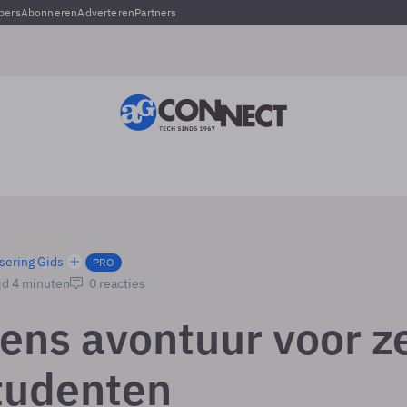
pers
Abonneren
Adverteren
Partners
sering Gids
PRO
jd 4 minuten
0 reacties
ns avontuur voor z
tudenten