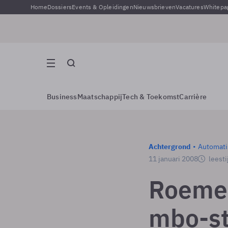
Home
Dossiers
Events & Opleidingen
Nieuwsbrieven
Vacatures
Whitepa
Business
Maatschappij
Tech & Toekomst
Carrière
Achtergrond
Automati
11 januari 2008
leesti
Roemee
mbo-s