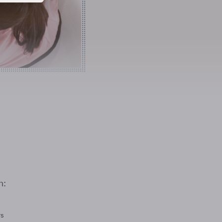
n:
rs