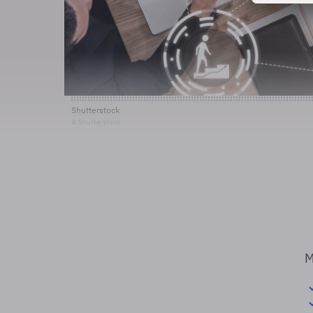
Shutterstock
© Shutterstock
M