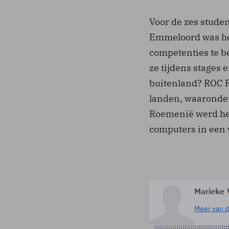
Voor de zes stude
Emmeloord was het
competenties te b
ze tijdens stages 
buitenland? ROC F
landen, waaronder
Roemenië werd hen
computers in een 
Marieke 
Meer van d