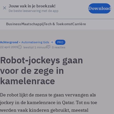
Jouw vak in je broekzak!
Download
De beste leeservaring met de app
Business
Maatschappij
Tech & Toekomst
Carrière
Achtergrond
Automatisering Gids
PRO
22 april 2005
leestijd 1 minuut
0 reacties
Robot-jockeys gaan
voor de zege in
kamelenrace
De robot lijkt de mens te gaan vervangen als
jockey in de kamelenrace in Qatar. Tot nu toe
werden vaak kinderen gebruikt, meestal