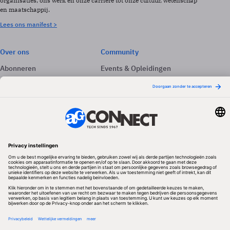
organisaties, ons werk en onze carrière tot onze cultuur, wetenschap
en maatschappij.
Lees ons manifest >
Over ons
Community
Abonneren
Events & Opleidingen
Adverteren
Nieuwsbrieven
Contact
Vacatures
Colofon
Whitepapers
Onze app
Privacyinstellingen
Volg ons
Redactionele partner