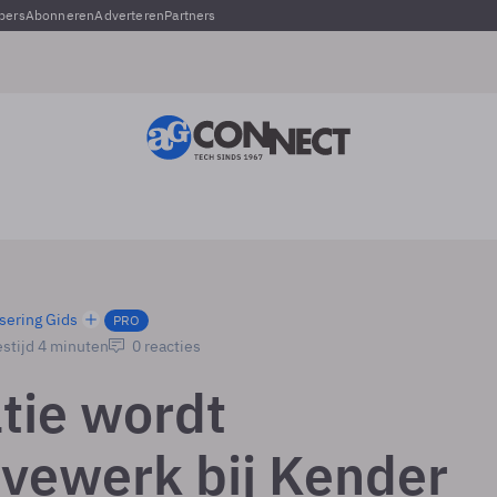
pers
Abonneren
Adverteren
Partners
sering Gids
PRO
stijd 4 minuten
0 reacties
tie wordt
ivewerk bij Kender