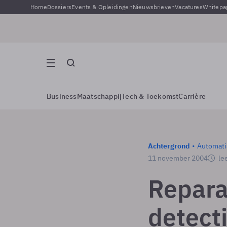
Home
Dossiers
Events & Opleidingen
Nieuwsbrieven
Vacatures
Whitepa
Business
Maatschappij
Tech & Toekomst
Carrière
Achtergrond
Automati
11 november 2004
lee
Repara
detect