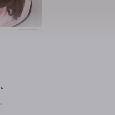
n:
rs