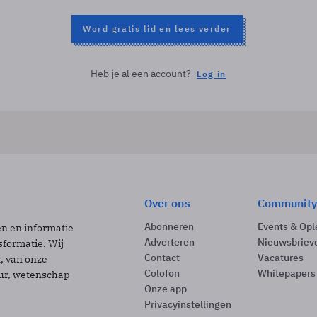
Word gratis lid en lees verder
Heb je al een account?
Log in
Over ons
Community
Abonneren
Events & Opl
ën en informatie
Adverteren
Nieuwsbriev
sformatie. Wij
Contact
Vacatures
t, van onze
Colofon
Whitepapers
uur, wetenschap
Onze app
Privacyinstellingen