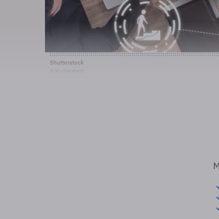
Shutterstock
© Shutterstock
M