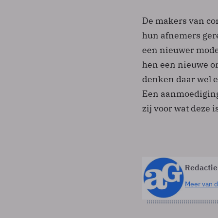
De makers van co
hun afnemers gereg
een nieuwer model
hen een nieuwe ord
denken daar wel e
Een aanmoediging
zij voor wat deze i
Redactie
Meer van d