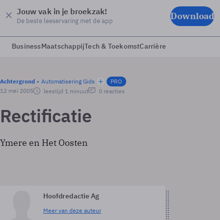
Jouw vak in je broekzak!
Download
De beste leeservaring met de app
Business
Maatschappij
Tech & Toekomst
Carrière
Achtergrond
Automatisering Gids
PRO
12 mei 2005
leestijd 1 minuut
0 reacties
Rectificatie
Ymere en Het Oosten
Hoofdredactie Ag
Meer van deze auteur