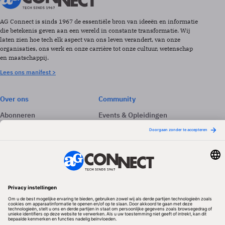
AG Connect is sinds 1967 de essentiële bron van ideeën en informatie
die betekenis geven aan een wereld in constante transformatie. Wij
laten zien hoe tech elk aspect van ons leven verandert, van onze
organisaties, ons werk en onze carrière tot onze cultuur, wetenschap
en maatschappij.
Lees ons manifest >
Over ons
Community
Abonneren
Events & Opleidingen
Adverteren
Nieuwsbrieven
Contact
Vacatures
Colofon
Whitepapers
Onze app
Privacyinstellingen
Volg ons