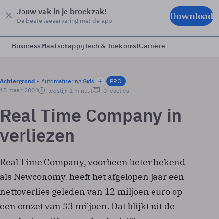
Jouw vak in je broekzak!
Download
De beste leeservaring met de app
Business
Maatschappij
Tech & Toekomst
Carrière
Achtergrond
Automatisering Gids
PRO
15 maart 2004
leestijd 1 minuut
0 reacties
Real Time Company in
verliezen
Real Time Company, voorheen beter bekend
als Newconomy, heeft het afgelopen jaar een
nettoverlies geleden van 12 miljoen euro op
een omzet van 33 miljoen. Dat blijkt uit de