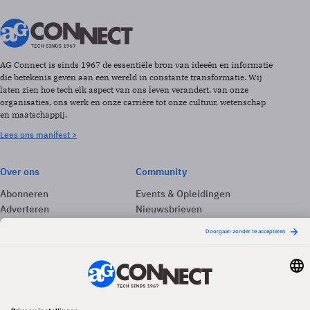
AG Connect is sinds 1967 de essentiële bron van ideeën en informatie
die betekenis geven aan een wereld in constante transformatie. Wij
laten zien hoe tech elk aspect van ons leven verandert, van onze
organisaties, ons werk en onze carrière tot onze cultuur, wetenschap
en maatschappij.
Lees ons manifest >
Over ons
Community
Abonneren
Events & Opleidingen
Adverteren
Nieuwsbrieven
Contact
Vacatures
Colofon
Whitepapers
Onze app
Privacyinstellingen
Volg ons