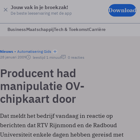
Jouw vak in je broekzak!
Download
De beste leeservaring met de app
Business
Maatschappij
Tech & Toekomst
Carrière
Nieuws
Automatisering Gids
28 januari 2009
leestijd 1 minuut
0 reacties
Producent had
manipulatie OV-
chipkaart door
Dat meldt het bedrijf vandaag in reactie op
berichten dat RTV Rijnmond en de Radboud
Universiteit enkele dagen hebben gereisd met