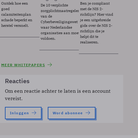
Ontdek hoe een
Ben je compliant
De 10 verplichte
goed
met de NIS 2-
zorgplichtmaatregelen
calamiteitenplan
richtlijn? Hier vind
van de
schade beperkt en
je een uitgebreide
Cyberbeveiligingswet
herstel versnelt.
gids over de NIS 2-
waar Nederlandse
richtlijn die je
organisaties aan moeten
helpt dit te
voldoen.
realiseren.
MEER WHITEPAPERS
Reacties
Om een reactie achter te laten is een account
vereist.
Inloggen
Word abonnee