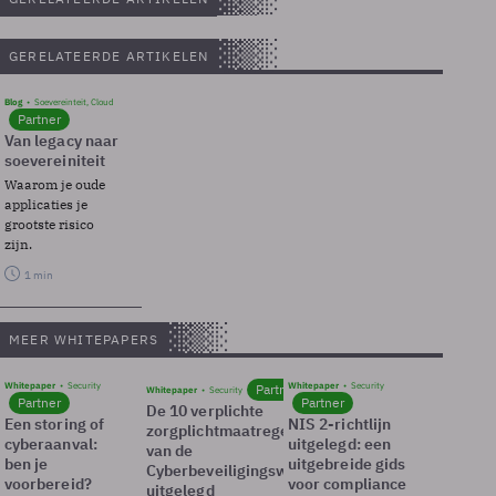
GERELATEERDE ARTIKELEN
Blog
Soevereinteit, Cloud
Partner
Van legacy naar
soevereiniteit
Waarom je oude
applicaties je
grootste risico
zijn.
1 min
MEER WHITEPAPERS
Whitepaper
Security
Whitepaper
Security
Partner
Whitepaper
Security
Partner
Partner
De 10 verplichte
Een storing of
NIS 2-richtlijn
zorgplichtmaatregelen
cyberaanval:
uitgelegd: een
van de
ben je
uitgebreide gids
Cyberbeveiligingswet
voorbereid?
voor compliance
uitgelegd